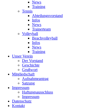
News
Training
Tennis
Abteilungsvorstand
Infos
News
Trainerteam
Volleyball
Beachvolleyball
Infos
News
Training
Unser Verein
Der Vorstand
Geschichte
Grußwort
Mitgliedschaft
Aufnahmeantrag
Satzung
Impressum
Haftungsausschluss
Impressum
Datenschutz
Kontakt