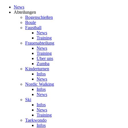
News
Abteilungen
Bogenschießen
Boule
Faustball
News
Training
Frauenabteilung
News
Training
Über uns
Zumba
Kinderturnen
Infos
News
Nordic Walking
Infos
News
Ski
Infos
News
Training
Taekwondo
Infos